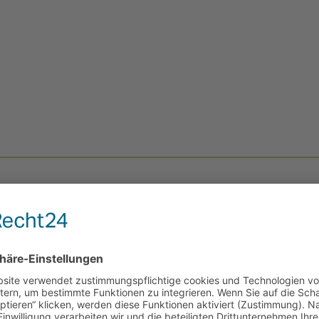
E-REZEPT EINFACH EI
Herzlich willkommen zur bequemen und sicheren Ei
Rezepts bei uns!
Ihre Vorteile:
• Zeitersparnis:
Bestellen Sie Ihre Medikamente von
• Sicherheit:
Ihre Daten stehen bei uns an erster Stel
Ihnen eine sichere und vertrauliche Abwicklung.