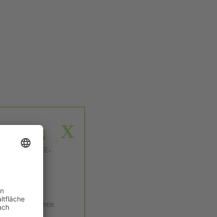
X
NLÖSEN
nlösung Ihres E-
 zu Hause.
le. Wir garantieren