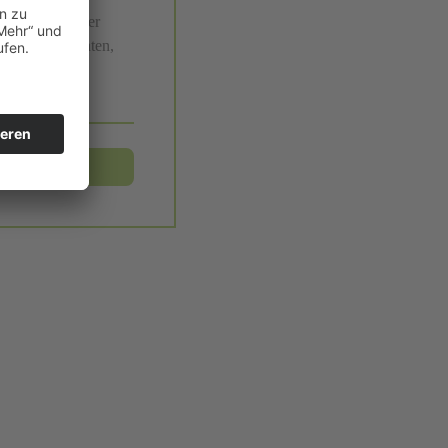
dikamente lieber
e abholen möchten,
WEITER