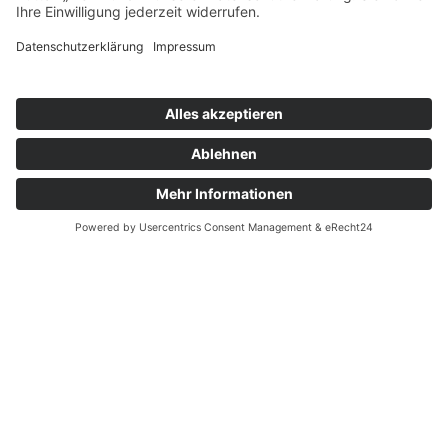
und Werke auf diesen Seiten unterliegen dem
deutschen Urheberrecht. Die Vervielfältigung,
Bearbeitung, Verbreitung und jede Art der
Verwertung außerhalb der Grenzen des
Urheberrechtes bedürfen der schriftlichen
Zustimmung des jeweiligen Autors bzw.
Erstellers. Downloads und Kopien dieser Seite
sind nur für den privaten, nicht kommerziellen
Gebrauch gestattet.
Soweit die Inhalte auf dieser Seite nicht vom
Betreiber erstellt wurden, werden die
Urheberrechte Dritter beachtet. Insbesondere
werden Inhalte Dritter als solche gekennzeichnet.
Sollten Sie trotzdem auf eine
Urheberrechtsverletzung aufmerksam werden,